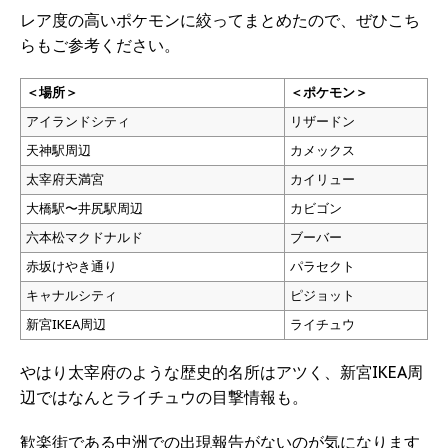
レア度の高いポケモンに絞ってまとめたので、ぜひこち
らもご参考ください。
＜場所＞
＜ポケモン＞
アイランドシティ
リザードン
天神駅周辺
カメックス
太宰府天満宮
カイリュー
大橋駅〜井尻駅周辺
カビゴン
六本松マクドナルド
ブーバー
赤坂けやき通り
パラセクト
キャナルシティ
ピジョット
新宮IKEA周辺
ライチュウ
やはり太宰府のような歴史的名所はアツく、新宮IKEA周
辺ではなんとライチュウの目撃情報も。
歓楽街である中洲での出現報告がないのが気になります