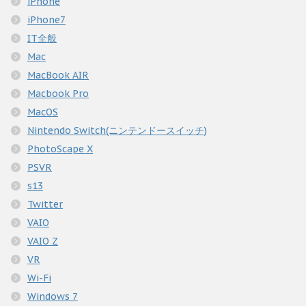
iPhone
iPhone7
IT全般
Mac
MacBook AIR
Macbook Pro
MacOS
Nintendo Switch(ニンテンドースイッチ)
PhotoScape X
PSVR
s13
Twitter
VAIO
VAIO Z
VR
Wi-Fi
Windows 7