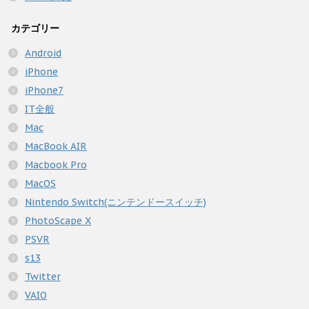
カテゴリー
Android
iPhone
iPhone7
IT全般
Mac
MacBook AIR
Macbook Pro
MacOS
Nintendo Switch(ニンテンドースイッチ)
PhotoScape X
PSVR
s13
Twitter
VAIO