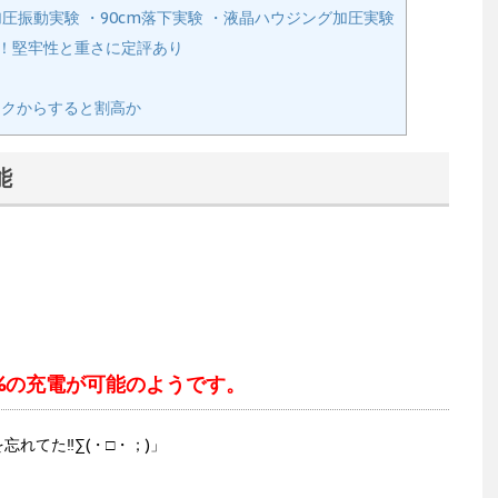
圧振動実験 ・90cm落下実験 ・液晶ハウジング加圧実験
理由！堅牢性と重さに定評あり
ペックからすると割高か
能
%の充電が可能のようです。
てた‼︎∑(・□・；)」