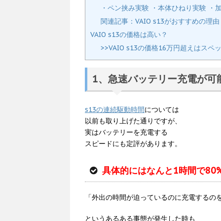
・ペン挟み実験 ・本体ひねり実験 ・加
関連記事：VAIO s13がおすすめの
VAIO s13の価格は高い？
>>VAIO s13の価格16万円超えはス
1、急速バッテリー充電が可
s13の連続駆動時間
については
以前も取り上げた通りですが、
実はバッテリーを充電する
スピードにも定評があります。
具体的にはなんと1時間で80
「外出の時間が迫っているのに充電するのを忘れ
というあるある事態が発生した時も