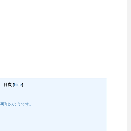
目次
[
hide
]
が可能のようです。