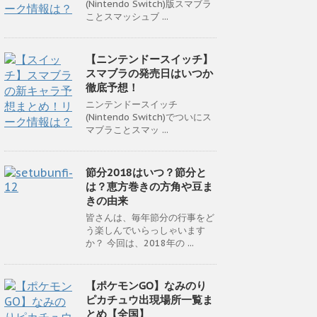
(Nintendo Switch)版スマブラ
ことスマッシュブ ...
【ニンテンドースイッチ】
スマブラの発売日はいつか
徹底予想！
ニンテンドースイッチ
(Nintendo Switch)でついにス
マブラことスマッ ...
節分2018はいつ？節分と
は？恵方巻きの方角や豆ま
きの由来
皆さんは、毎年節分の行事をど
う楽しんでいらっしゃいます
か？ 今回は、2018年の ...
【ポケモンGO】なみのり
ピカチュウ出現場所一覧ま
とめ【全国】