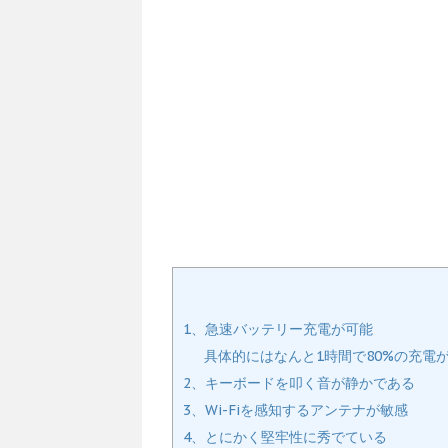
1、急速バッテリー充電が可能
具体的にはなんと1時間で80%の充電
2、キーボードを叩く音が静かである
3、Wi-Fiを感知するアンテナが敏感
4、とにかく堅牢性に秀でている