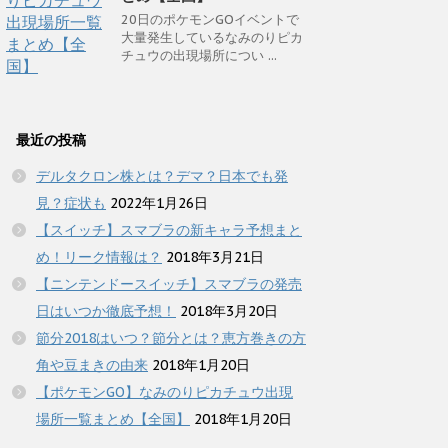
20日のポケモンGOイベントで
大量発生しているなみのりピカ
チュウの出現場所につい ...
最近の投稿
デルタクロン株とは？デマ？日本でも発
見？症状も
2022年1月26日
【スイッチ】スマブラの新キャラ予想まと
め！リーク情報は？
2018年3月21日
【ニンテンドースイッチ】スマブラの発売
日はいつか徹底予想！
2018年3月20日
節分2018はいつ？節分とは？恵方巻きの方
角や豆まきの由来
2018年1月20日
【ポケモンGO】なみのりピカチュウ出現
場所一覧まとめ【全国】
2018年1月20日