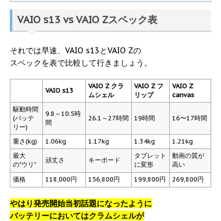
VAIO s13 vs VAIO Zスペック表
それでは早速、VAIO s13とVAIO Zの
スペックを表で比較して行きましょう。
VAIO Z クラ
VAIO Z フ
VAIO Z
VAIO s13
ムシェル
リップ
canvas
駆動時間
9.8～10.5時
(バッテ
26.1～27時間
19時間
16〜17時間
間
リー)
重さ(kg)
1.06kg
1.17kg
1.34kg
1.21kg
最大
タブレット
動画の質が
頑丈さ
キーボード
の"ウリ"
に変形
高い
価格
118,000円
156,800円
199,800円
269,800円
やはり発売開始当初話題になったように
バッテリーにおいてはクラムシェルが