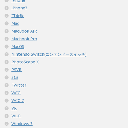
iPhone
iPhone7
IT全般
Mac
MacBook AIR
Macbook Pro
MacOS
Nintendo Switch(ニンテンドースイッチ)
PhotoScape X
PSVR
s13
Twitter
VAIO
VAIO Z
VR
Wi-Fi
Windows 7