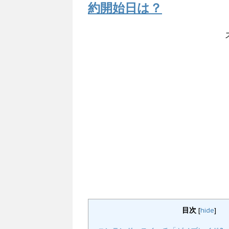
約開始日は？
目次
[
hide
]