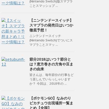
(Nintendo Switch)版スマブラ
ことスマッシュブ ...
【ニンテンドースイッチ】
スマブラの発売日はいつか
徹底予想！
ニンテンドースイッチ
(Nintendo Switch)でついにス
マブラことスマッ ...
節分2018はいつ？節分と
は？恵方巻きの方角や豆ま
きの由来
皆さんは、毎年節分の行事をど
う楽しんでいらっしゃいます
か？ 今回は、2018年の ...
【ポケモンGO】なみのり
ピカチュウ出現場所一覧ま
とめ【全国】