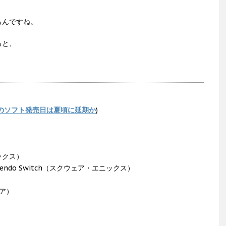
るんですね。
ると、
のソフト発売日は夏頃に延期か
)
ト
ックス）
ntendo Switch（スクウェア・エニックス）
ア）