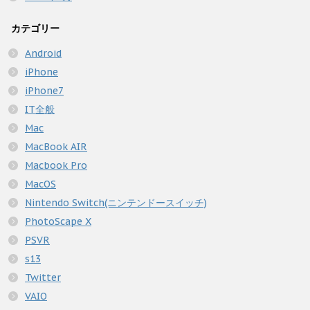
カテゴリー
Android
iPhone
iPhone7
IT全般
Mac
MacBook AIR
Macbook Pro
MacOS
Nintendo Switch(ニンテンドースイッチ)
PhotoScape X
PSVR
s13
Twitter
VAIO