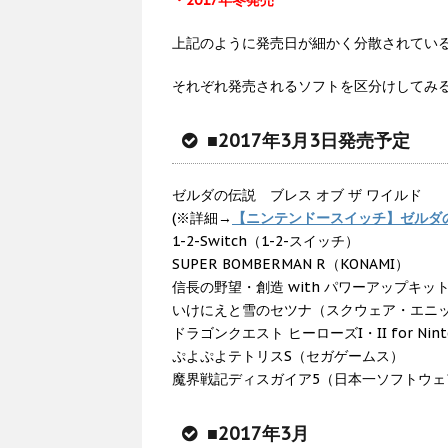
・2017年冬発売
上記のように発売日が細かく分散されてい
それぞれ発売されるソフトを区分けしてみ
■2017年3月3日発売予定
ゼルダの伝説 ブレス オブ ザ ワイルド
(※詳細→
【ニンテンドースイッチ】ゼルダ
1-2-Switch（1-2-スイッチ）
SUPER BOMBERMAN R（KONAMI）
信長の野望・創造 with パワーアップキッ
いけにえと雪のセツナ（スクウェア・エニ
ドラゴンクエスト ヒーローズI・II for Ni
ぷよぷよテトリスS（セガゲームス）
魔界戦記ディスガイア5（日本一ソフトウェ
■2017年3月