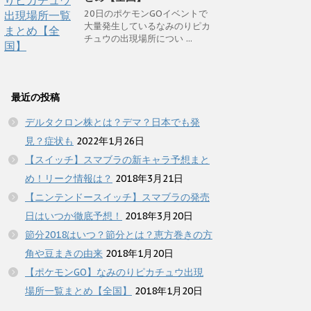
20日のポケモンGOイベントで
大量発生しているなみのりピカ
チュウの出現場所につい ...
最近の投稿
デルタクロン株とは？デマ？日本でも発
見？症状も
2022年1月26日
【スイッチ】スマブラの新キャラ予想まと
め！リーク情報は？
2018年3月21日
【ニンテンドースイッチ】スマブラの発売
日はいつか徹底予想！
2018年3月20日
節分2018はいつ？節分とは？恵方巻きの方
角や豆まきの由来
2018年1月20日
【ポケモンGO】なみのりピカチュウ出現
場所一覧まとめ【全国】
2018年1月20日