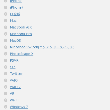
iPhone
iPhone7
IT全般
Mac
MacBook AIR
Macbook Pro
MacOS
Nintendo Switch(ニンテンドースイッチ)
PhotoScape X
PSVR
s13
Twitter
VAIO
VAIO Z
VR
Wi-Fi
Windows 7