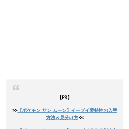
【PR】
>>
【ポケモン サン ムーン】イーブイ夢特性の入手
方法＆見分け方
<<