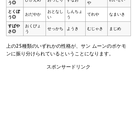
う◎
や
とくぼ
おとなし
しんちょ
おだやか
てれや
なまいき
う◎
い
う
すばや
おくびょ
せっかち
ようき
むじゃき
まじめ
さ◎
う
上の25種類のいずれかの性格が、サン ムーンのポケモ
ンに振り分けられているということになります。
スポンサードリンク