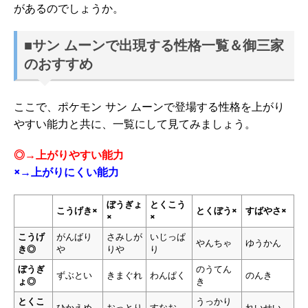
があるのでしょうか。
■サン ムーンで出現する性格一覧＆御三家
のおすすめ
ここで、ポケモン サン ムーンで登場する性格を上がり
やすい能力と共に、一覧にして見てみましょう。
◎→上がりやすい能力
×→上がりにくい能力
ぼうぎょ
とくこう
こうげき×
とくぼう×
すばやさ×
×
×
こうげ
がんばり
さみしが
いじっぱ
やんちゃ
ゆうかん
き◎
や
りや
り
ぼうぎ
のうてん
ずぶとい
きまぐれ
わんぱく
のんき
ょ◎
き
とくこ
うっかり
ひかえめ
おっとり
すなお
れいせい