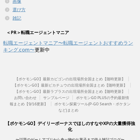
画像
選び方
雑記
＜PR＞転職エージェントマニア
転職エージェントマニア〜転職エージェントおすすめラン
キング.com〜
更新中
【ポケモンGO】最新カビゴンの出現場所全国まとめ【随時更新】
【ポケモンGO】最新ピカチュウの出現場所全国まとめ【随時更新】
【ポケモンGO】最新ラプラスの出現場所全国まとめ【随時更新】
お問い合わせ
サンプルページ
ポケモンGO PLUSの予約最新情
報まとめ【9/16更新】
ポケモン探索ツール(P-GO Search・ポケタン
など)まとめ
【ポケモンGO】デイリーボーナスでほしのすなやXPの大量獲得強
化
〜話題のゲームアプリから食べ物やお菓子まで扱う雑記ブログ〜