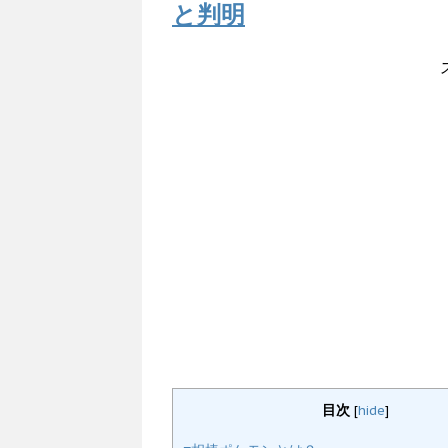
と判明
目次
[
hide
]