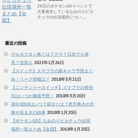
20日のポケモンGOイベントで
大量発生しているなみのりピカ
チュウの出現場所につい ...
最近の投稿
デルタクロン株とは？デマ？日本でも発
見？症状も
2022年1月26日
【スイッチ】スマブラの新キャラ予想まと
め！リーク情報は？
2018年3月21日
【ニンテンドースイッチ】スマブラの発売
日はいつか徹底予想！
2018年3月20日
節分2018はいつ？節分とは？恵方巻きの方
角や豆まきの由来
2018年1月20日
【ポケモンGO】なみのりピカチュウ出現
場所一覧まとめ【全国】
2018年1月20日