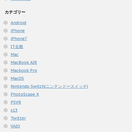
カテゴリー
Android
iPhone
iPhone7
IT全般
Mac
MacBook AIR
Macbook Pro
MacOS
Nintendo Switch(ニンテンドースイッチ)
PhotoScape X
PSVR
s13
Twitter
VAIO