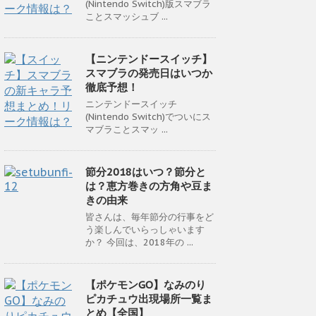
(Nintendo Switch)版スマブラ
ことスマッシュブ ...
【ニンテンドースイッチ】
スマブラの発売日はいつか
徹底予想！
ニンテンドースイッチ
(Nintendo Switch)でついにス
マブラことスマッ ...
節分2018はいつ？節分と
は？恵方巻きの方角や豆ま
きの由来
皆さんは、毎年節分の行事をど
う楽しんでいらっしゃいます
か？ 今回は、2018年の ...
【ポケモンGO】なみのり
ピカチュウ出現場所一覧ま
とめ【全国】