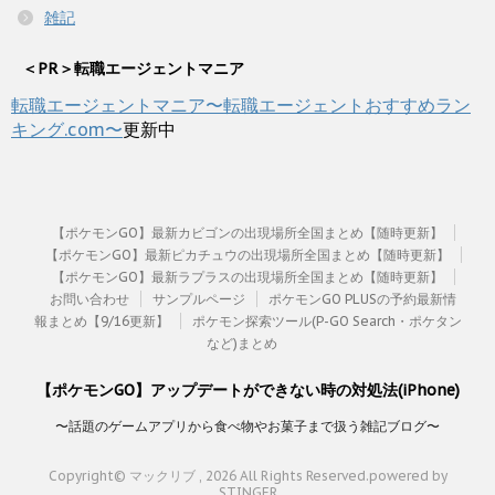
雑記
＜PR＞転職エージェントマニア
転職エージェントマニア〜転職エージェントおすすめラン
キング.com〜
更新中
【ポケモンGO】最新カビゴンの出現場所全国まとめ【随時更新】
【ポケモンGO】最新ピカチュウの出現場所全国まとめ【随時更新】
【ポケモンGO】最新ラプラスの出現場所全国まとめ【随時更新】
お問い合わせ
サンプルページ
ポケモンGO PLUSの予約最新情
報まとめ【9/16更新】
ポケモン探索ツール(P-GO Search・ポケタン
など)まとめ
【ポケモンGO】アップデートができない時の対処法(iPhone)
〜話題のゲームアプリから食べ物やお菓子まで扱う雑記ブログ〜
Copyright© マックリブ , 2026 All Rights Reserved.
powered by
STINGER