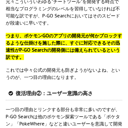
元々こういういわゆる"チートツール"を開発する時点で
相当なプログラミングのレベルを習得していなければ不
可能な訳ですが、P-GO Searchにおいてはそのスピード
が段違いに早いです。
つまり、ポケモンGOのアプリの開発元が何かブロックす
るような仕掛けを施した際に、すぐに対応できるその迅
速性がP-GO Searchの開発側には備えられているという
訳です。
これでは中々公式の開発元も防ぎようがないよね、とい
うのが、一つ目の理由になります。
復活理由②：ユーザー意識の高さ
一つ目の理由とリンクする部分も非常に多いのですが、
P-GO Searchは他のポケモン探索ツールである「ポケタ
ン」「PokeWhere」などと違いユーザーを意識して開発