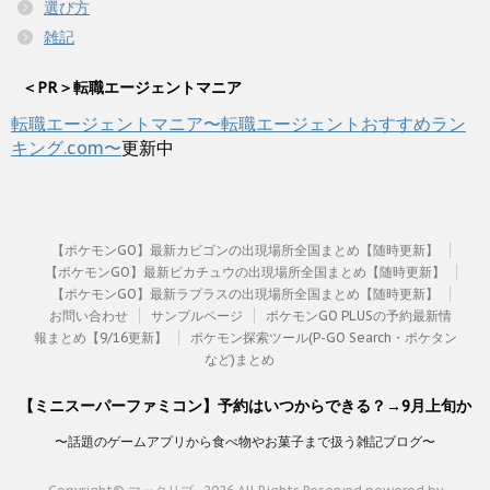
選び方
雑記
＜PR＞転職エージェントマニア
転職エージェントマニア〜転職エージェントおすすめラン
キング.com〜
更新中
【ポケモンGO】最新カビゴンの出現場所全国まとめ【随時更新】
【ポケモンGO】最新ピカチュウの出現場所全国まとめ【随時更新】
【ポケモンGO】最新ラプラスの出現場所全国まとめ【随時更新】
お問い合わせ
サンプルページ
ポケモンGO PLUSの予約最新情
報まとめ【9/16更新】
ポケモン探索ツール(P-GO Search・ポケタン
など)まとめ
【ミニスーパーファミコン】予約はいつからできる？→9月上旬か
〜話題のゲームアプリから食べ物やお菓子まで扱う雑記ブログ〜