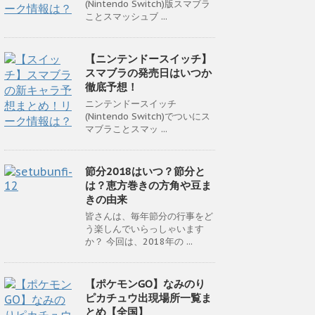
(Nintendo Switch)版スマブラ
ことスマッシュブ ...
【ニンテンドースイッチ】
スマブラの発売日はいつか
徹底予想！
ニンテンドースイッチ
(Nintendo Switch)でついにス
マブラことスマッ ...
節分2018はいつ？節分と
は？恵方巻きの方角や豆ま
きの由来
皆さんは、毎年節分の行事をど
う楽しんでいらっしゃいます
か？ 今回は、2018年の ...
【ポケモンGO】なみのり
ピカチュウ出現場所一覧ま
とめ【全国】