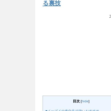
る裏技
目次
[
hide
]