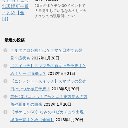
20日のポケモンGOイベントで
大量発生しているなみのりピカ
チュウの出現場所につい ...
最近の投稿
デルタクロン株とは？デマ？日本でも発
見？症状も
2022年1月26日
【スイッチ】スマブラの新キャラ予想まと
め！リーク情報は？
2018年3月21日
【ニンテンドースイッチ】スマブラの発売
日はいつか徹底予想！
2018年3月20日
節分2018はいつ？節分とは？恵方巻きの方
角や豆まきの由来
2018年1月20日
【ポケモンGO】なみのりピカチュウ出現
場所一覧まとめ【全国】
2018年1月20日