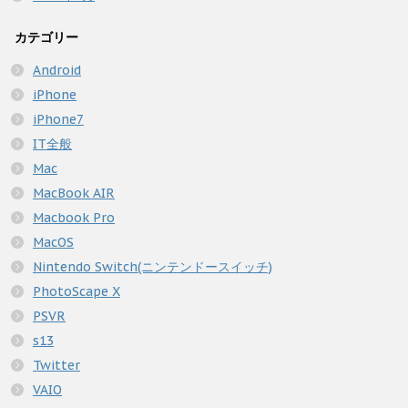
カテゴリー
Android
iPhone
iPhone7
IT全般
Mac
MacBook AIR
Macbook Pro
MacOS
Nintendo Switch(ニンテンドースイッチ)
PhotoScape X
PSVR
s13
Twitter
VAIO