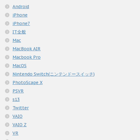
Android
iPhone
iPhone7
IT全般
Mac
MacBook AIR
Macbook Pro
MacOS
Nintendo Switch(ニンテンドースイッチ)
PhotoScape X
PSVR
s13
Twitter
VAIO
VAIO Z
VR