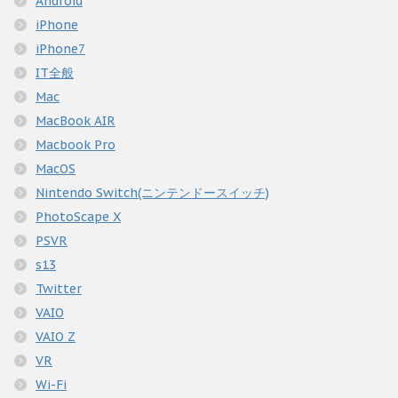
Android
iPhone
iPhone7
IT全般
Mac
MacBook AIR
Macbook Pro
MacOS
Nintendo Switch(ニンテンドースイッチ)
PhotoScape X
PSVR
s13
Twitter
VAIO
VAIO Z
VR
Wi-Fi