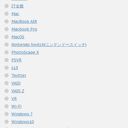
IT全般
Mac
MacBook AIR
Macbook Pro
MacOS
Nintendo Switch(ニンテンドースイッチ)
PhotoScape X
PSVR
s13
Twitter
VAIO
VAIO Z
VR
Wi-Fi
Windows 7
Windows10