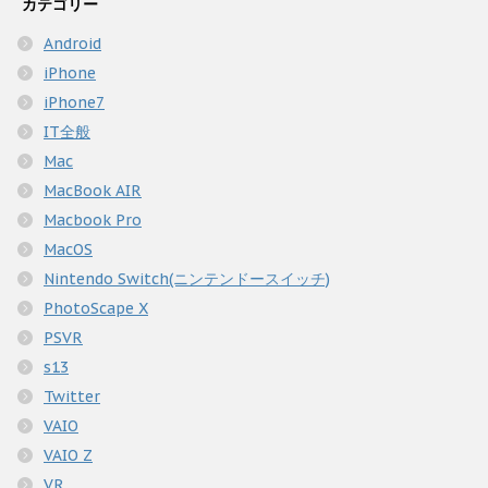
カテゴリー
Android
iPhone
iPhone7
IT全般
Mac
MacBook AIR
Macbook Pro
MacOS
Nintendo Switch(ニンテンドースイッチ)
PhotoScape X
PSVR
s13
Twitter
VAIO
VAIO Z
VR