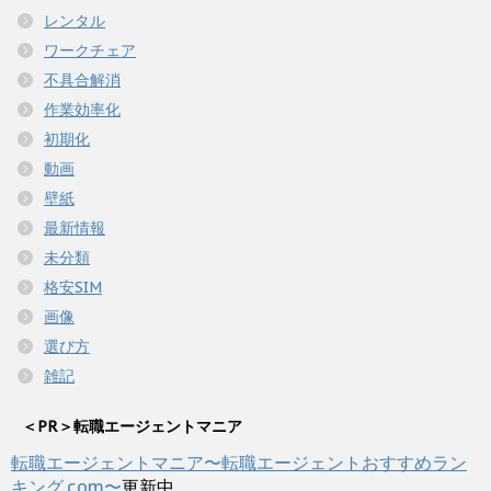
レンタル
ワークチェア
不具合解消
作業効率化
初期化
動画
壁紙
最新情報
未分類
格安SIM
画像
選び方
雑記
＜PR＞転職エージェントマニア
転職エージェントマニア〜転職エージェントおすすめラン
キング.com〜
更新中