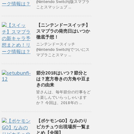
(Nintendo Switch)版スマブラ
ことスマッシュブ ...
【ニンテンドースイッチ】
スマブラの発売日はいつか
徹底予想！
ニンテンドースイッチ
(Nintendo Switch)でついにス
マブラことスマッ ...
節分2018はいつ？節分と
は？恵方巻きの方角や豆ま
きの由来
皆さんは、毎年節分の行事をど
う楽しんでいらっしゃいます
か？ 今回は、2018年の ...
【ポケモンGO】なみのり
ピカチュウ出現場所一覧ま
とめ【全国】