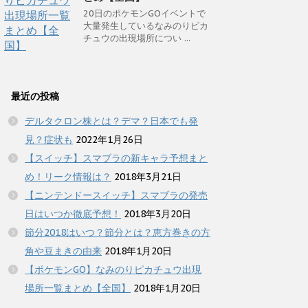
20日のポケモンGOイベントで
大量発生しているなみのりピカ
チュウの出現場所につい ...
最近の投稿
デルタクロン株とは？デマ？日本でも発
見？症状も
2022年1月26日
【スイッチ】スマブラの新キャラ予想まと
め！リーク情報は？
2018年3月21日
【ニンテンドースイッチ】スマブラの発売
日はいつか徹底予想！
2018年3月20日
節分2018はいつ？節分とは？恵方巻きの方
角や豆まきの由来
2018年1月20日
【ポケモンGO】なみのりピカチュウ出現
場所一覧まとめ【全国】
2018年1月20日