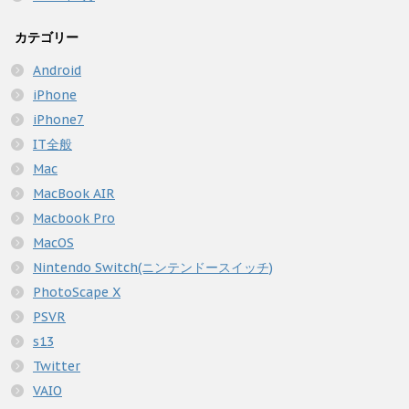
カテゴリー
Android
iPhone
iPhone7
IT全般
Mac
MacBook AIR
Macbook Pro
MacOS
Nintendo Switch(ニンテンドースイッチ)
PhotoScape X
PSVR
s13
Twitter
VAIO