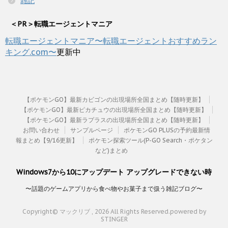
雑記
＜PR＞転職エージェントマニア
転職エージェントマニア〜転職エージェントおすすめラン
キング.com〜
更新中
【ポケモンGO】最新カビゴンの出現場所全国まとめ【随時更新】
【ポケモンGO】最新ピカチュウの出現場所全国まとめ【随時更新】
【ポケモンGO】最新ラプラスの出現場所全国まとめ【随時更新】
お問い合わせ
サンプルページ
ポケモンGO PLUSの予約最新情
報まとめ【9/16更新】
ポケモン探索ツール(P-GO Search・ポケタン
など)まとめ
Windows7から10にアップデート アップグレードできない時
〜話題のゲームアプリから食べ物やお菓子まで扱う雑記ブログ〜
Copyright© マックリブ , 2026 All Rights Reserved.
powered by
STINGER