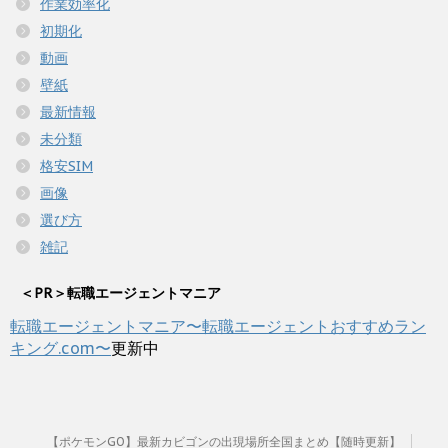
作業効率化
初期化
動画
壁紙
最新情報
未分類
格安SIM
画像
選び方
雑記
＜PR＞転職エージェントマニア
転職エージェントマニア〜転職エージェントおすすめラン
キング.com〜
更新中
【ポケモンGO】最新カビゴンの出現場所全国まとめ【随時更新】