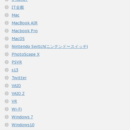
IT全般
Mac
MacBook AIR
Macbook Pro
MacOS
Nintendo Switch(ニンテンドースイッチ)
PhotoScape X
PSVR
s13
Twitter
VAIO
VAIO Z
VR
Wi-Fi
Windows 7
Windows10