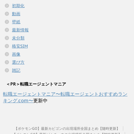
初期化
動画
壁紙
最新情報
未分類
格安SIM
画像
選び方
雑記
＜PR＞転職エージェントマニア
転職エージェントマニア〜転職エージェントおすすめラン
キング.com〜
更新中
【ポケモンGO】最新カビゴンの出現場所全国まとめ【随時更新】