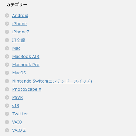
カテゴリー
Android
iPhone
iPhone7
IT全般
Mac
MacBook AIR
Macbook Pro
MacOS
Nintendo Switch(ニンテンドースイッチ)
PhotoScape X
PSVR
s13
Twitter
VAIO
VAIO Z