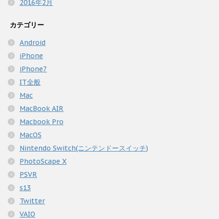
2016年2月
カテゴリー
Android
iPhone
iPhone7
IT全般
Mac
MacBook AIR
Macbook Pro
MacOS
Nintendo Switch(ニンテンドースイッチ)
PhotoScape X
PSVR
s13
Twitter
VAIO