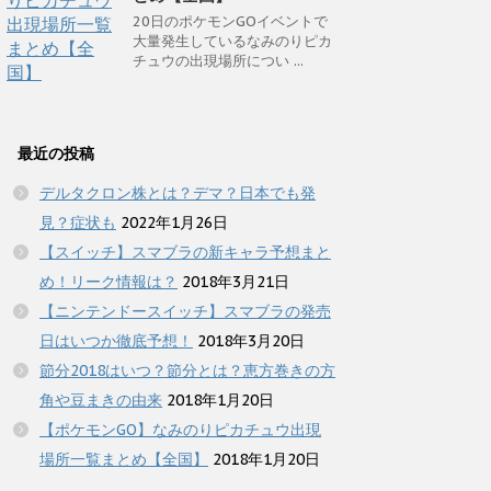
20日のポケモンGOイベントで
大量発生しているなみのりピカ
チュウの出現場所につい ...
最近の投稿
デルタクロン株とは？デマ？日本でも発
見？症状も
2022年1月26日
【スイッチ】スマブラの新キャラ予想まと
め！リーク情報は？
2018年3月21日
【ニンテンドースイッチ】スマブラの発売
日はいつか徹底予想！
2018年3月20日
節分2018はいつ？節分とは？恵方巻きの方
角や豆まきの由来
2018年1月20日
【ポケモンGO】なみのりピカチュウ出現
場所一覧まとめ【全国】
2018年1月20日