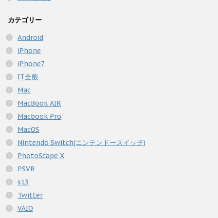
カテゴリー
Android
iPhone
iPhone7
IT全般
Mac
MacBook AIR
Macbook Pro
MacOS
Nintendo Switch(ニンテンドースイッチ)
PhotoScape X
PSVR
s13
Twitter
VAIO