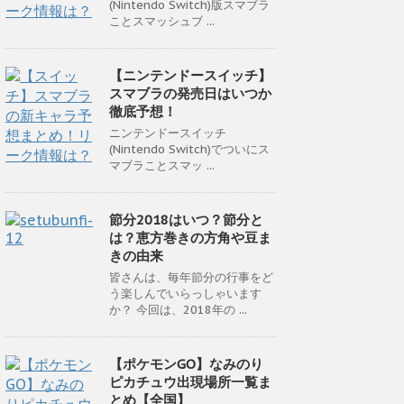
(Nintendo Switch)版スマブラ
ことスマッシュブ ...
【ニンテンドースイッチ】
スマブラの発売日はいつか
徹底予想！
ニンテンドースイッチ
(Nintendo Switch)でついにス
マブラことスマッ ...
節分2018はいつ？節分と
は？恵方巻きの方角や豆ま
きの由来
皆さんは、毎年節分の行事をど
う楽しんでいらっしゃいます
か？ 今回は、2018年の ...
【ポケモンGO】なみのり
ピカチュウ出現場所一覧ま
とめ【全国】