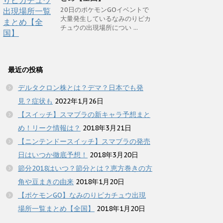
20日のポケモンGOイベントで
大量発生しているなみのりピカ
チュウの出現場所につい ...
最近の投稿
デルタクロン株とは？デマ？日本でも発
見？症状も
2022年1月26日
【スイッチ】スマブラの新キャラ予想まと
め！リーク情報は？
2018年3月21日
【ニンテンドースイッチ】スマブラの発売
日はいつか徹底予想！
2018年3月20日
節分2018はいつ？節分とは？恵方巻きの方
角や豆まきの由来
2018年1月20日
【ポケモンGO】なみのりピカチュウ出現
場所一覧まとめ【全国】
2018年1月20日