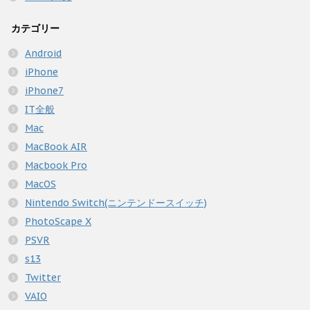
カテゴリー
Android
iPhone
iPhone7
IT全般
Mac
MacBook AIR
Macbook Pro
MacOS
Nintendo Switch(ニンテンドースイッチ)
PhotoScape X
PSVR
s13
Twitter
VAIO