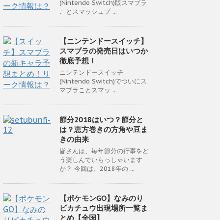
(Nintendo Switch)版スマブラ
ことスマッシュブ ...
【ニンテンドースイッチ】
スマブラの発売日はいつか
徹底予想！
ニンテンドースイッチ
(Nintendo Switch)でついにス
マブラことスマッ ...
節分2018はいつ？節分と
は？恵方巻きの方角や豆ま
きの由来
皆さんは、毎年節分の行事をど
う楽しんでいらっしゃいます
か？ 今回は、2018年の ...
【ポケモンGO】なみのり
ピカチュウ出現場所一覧ま
とめ【全国】