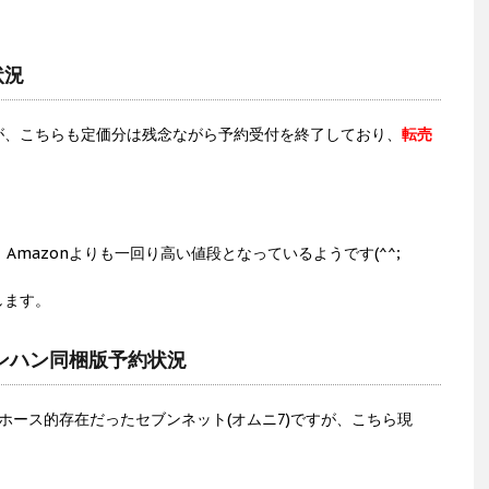
状況
が、こちらも定価分は残念ながら予約受付を終了しており、
転売
、Amazonよりも一回り高い値段となっているようです(^^;
します。
モンハン同梱版予約状況
ホース的存在だったセブンネット(オムニ7)ですが、こちら現