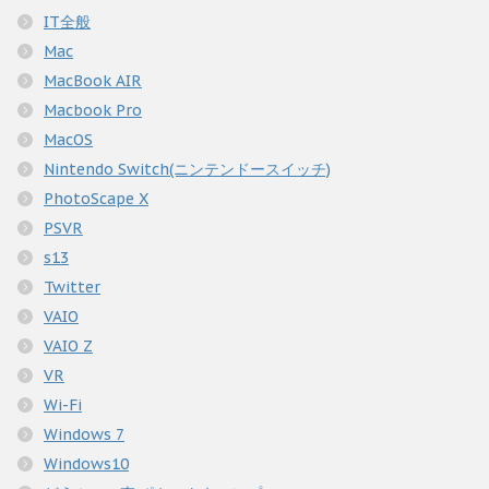
IT全般
Mac
MacBook AIR
Macbook Pro
MacOS
Nintendo Switch(ニンテンドースイッチ)
PhotoScape X
PSVR
s13
Twitter
VAIO
VAIO Z
VR
Wi-Fi
Windows 7
Windows10