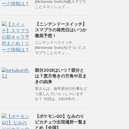
(Nintendo Switch)版スマブラ
ことスマッシュブ ...
【ニンテンドースイッチ】
スマブラの発売日はいつか
徹底予想！
ニンテンドースイッチ
(Nintendo Switch)でついにス
マブラことスマッ ...
節分2018はいつ？節分と
は？恵方巻きの方角や豆ま
きの由来
皆さんは、毎年節分の行事をど
う楽しんでいらっしゃいます
か？ 今回は、2018年の ...
【ポケモンGO】なみのり
ピカチュウ出現場所一覧ま
とめ【全国】