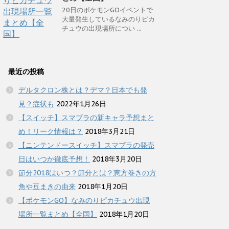
20日のポケモンGOイベントで
大量発生しているなみのりピカ
チュウの出現場所につい ...
最近の投稿
デルタクロン株とは？デマ？日本でも発
見？症状も
2022年1月26日
【スイッチ】スマブラの新キャラ予想まと
め！リーク情報は？
2018年3月21日
【ニンテンドースイッチ】スマブラの発売
日はいつか徹底予想！
2018年3月20日
節分2018はいつ？節分とは？恵方巻きの方
角や豆まきの由来
2018年1月20日
【ポケモンGO】なみのりピカチュウ出現
場所一覧まとめ【全国】
2018年1月20日