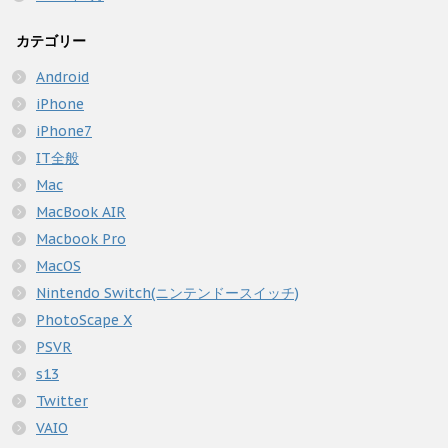
カテゴリー
Android
iPhone
iPhone7
IT全般
Mac
MacBook AIR
Macbook Pro
MacOS
Nintendo Switch(ニンテンドースイッチ)
PhotoScape X
PSVR
s13
Twitter
VAIO