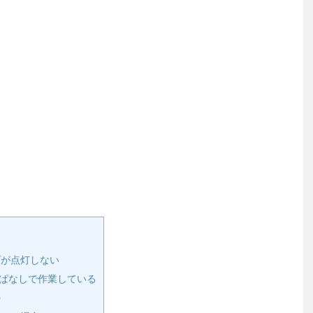
プが点灯しない
けっぱなしで作業している
の