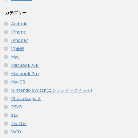
カテゴリー
Android
iPhone
iPhone7
IT全般
Mac
MacBook AIR
Macbook Pro
MacOS
Nintendo Switch(ニンテンドースイッチ)
PhotoScape X
PSVR
s13
Twitter
VAIO