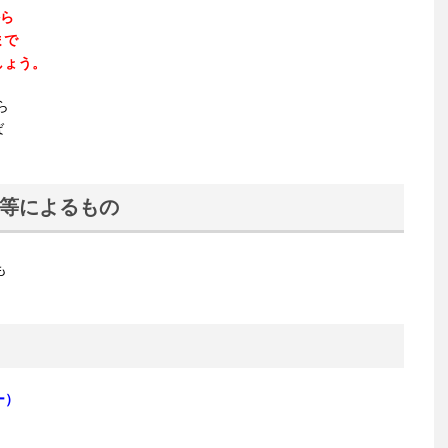
から
まで
しょう。
ら
ば
等によるもの
も
ー）