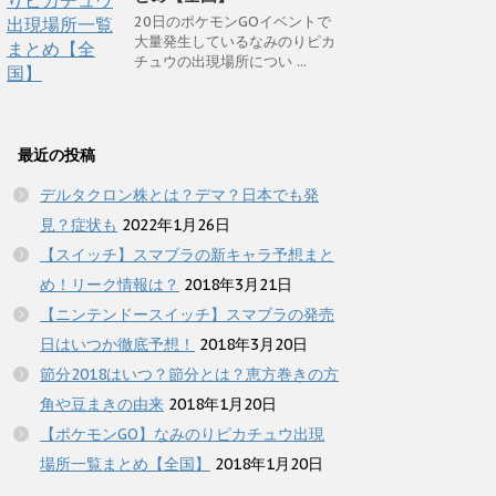
20日のポケモンGOイベントで
大量発生しているなみのりピカ
チュウの出現場所につい ...
最近の投稿
デルタクロン株とは？デマ？日本でも発
見？症状も
2022年1月26日
【スイッチ】スマブラの新キャラ予想まと
め！リーク情報は？
2018年3月21日
【ニンテンドースイッチ】スマブラの発売
日はいつか徹底予想！
2018年3月20日
節分2018はいつ？節分とは？恵方巻きの方
角や豆まきの由来
2018年1月20日
【ポケモンGO】なみのりピカチュウ出現
場所一覧まとめ【全国】
2018年1月20日