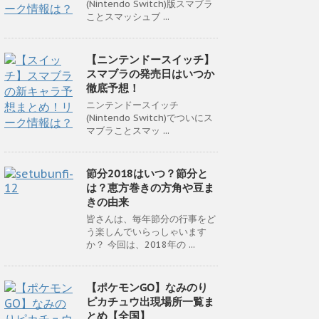
(Nintendo Switch)版スマブラ
ことスマッシュブ ...
【ニンテンドースイッチ】
スマブラの発売日はいつか
徹底予想！
ニンテンドースイッチ
(Nintendo Switch)でついにス
マブラことスマッ ...
節分2018はいつ？節分と
は？恵方巻きの方角や豆ま
きの由来
皆さんは、毎年節分の行事をど
う楽しんでいらっしゃいます
か？ 今回は、2018年の ...
【ポケモンGO】なみのり
ピカチュウ出現場所一覧ま
とめ【全国】