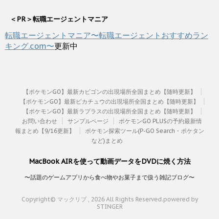
＜PR＞転職エージェントマニア
転職エージェントマニア〜転職エージェントおすすめラン
キング.com〜
更新中
【ポケモンGO】最新カビゴンの出現場所全国まとめ【随時更新】
【ポケモンGO】最新ピカチュウの出現場所全国まとめ【随時更新】
【ポケモンGO】最新ラプラスの出現場所全国まとめ【随時更新】
お問い合わせ
サンプルページ
ポケモンGO PLUSの予約最新情
報まとめ【9/16更新】
ポケモン探索ツール(P-GO Search・ポケタン
など)まとめ
MacBook AIRを使って動画データをDVDに焼く方法
〜話題のゲームアプリから食べ物やお菓子まで扱う雑記ブログ〜
Copyright© マックリブ , 2026 All Rights Reserved.
powered by
STINGER